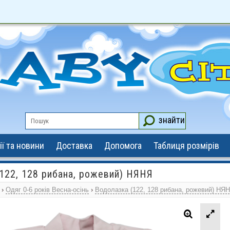
знайти
ії та новини
Доставка
Допомога
Таблиця розмірів
122, 128 рибана, рожевий) НЯНЯ
›
Одяг 0-6 років Весна-осінь
›
Водолазка (122, 128 рибана, рожевий) НЯ