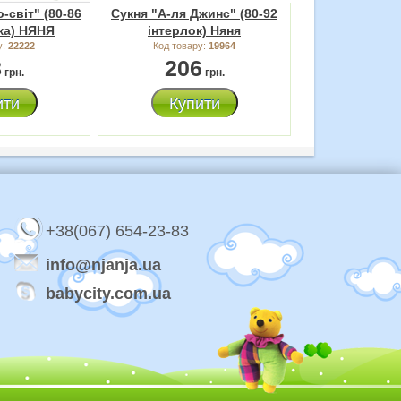
-світ" (80-86
Сукня "А-ля Джинс" (80-92
тка) НЯНЯ
інтерлок) Няня
у:
22222
Код товару:
19964
8
206
грн.
грн.
ити
Купити
+38(067) 654-23-83
info@njanja.ua
babycity.com.ua