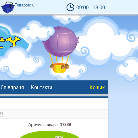
Товаров:
0
09:00 - 18:00
Обробка замовлень - з
9:00
до
18:00
Відправка замовлень - 17:00 крім сб. и
нед.
Кошик працює завжди ;)
Співпраця
Контакти
Кошик
НЯ
Артикул товара:
17289
грн.