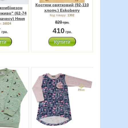
Костюм святковий (92-110
комбінезон
хлопч.) Eskoberry
живо" (62-74
Код товару:
1302
начесу) Няня
820
грн.
у:
16024
7
410
грн.
грн.
ити
Купити