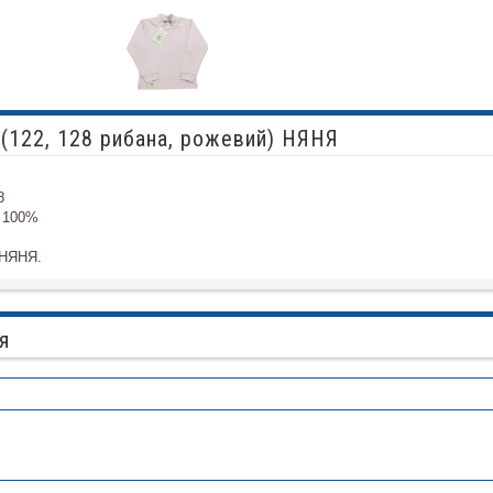
(122, 128 рибана, рожевий) НЯНЯ
8
а 100%
 НЯНЯ.
я