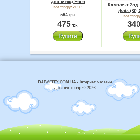
двонитка) Няня
Комплект 2од
Код товару:
21873
фліс (80, 
594
грн.
Код товар
475
34
грн.
Купити
Куп
BABYCITY.COM.UA
- Інтернет магазин
дитячих товар © 2026