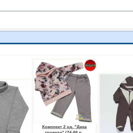
Комплект 2 од. "Дика
троянда" (74-86 р.,