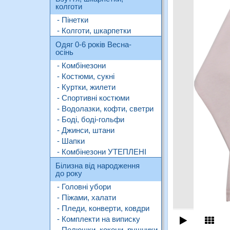
колготи
- Пінетки
- Колготи, шкарпетки
Одяг 0-6 років Весна-
осінь
- Комбінезони
- Костюми, сукні
- Куртки, жилети
- Спортивні костюми
- Водолазки, кофти, светри
- Боді, боді-гольфи
- Джинси, штани
- Шапки
- Комбінезони УТЕПЛЕНІ
Білизна від народження
до року
- Головні убори
- Піжами, халати
- Пледи, конверти, ковдри
- Комплекти на виписку
- Пелюшки, кокони, рушники