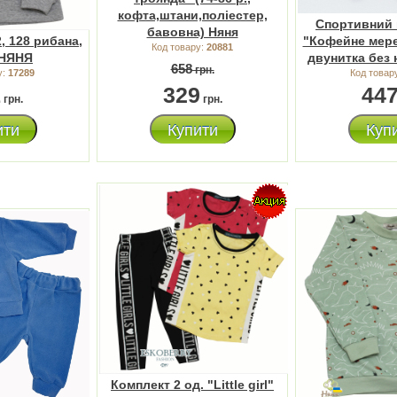
кофта,штани,поліестер,
Спортивний 
бавовна) Няня
, 128 рибана,
"Кофейне мере
Код товару:
20881
 НЯНЯ
двунитка без 
658
грн.
у:
17289
Код товар
1
329
44
грн.
грн.
ити
Купити
Куп
Комплект 2 од. "Little girl"