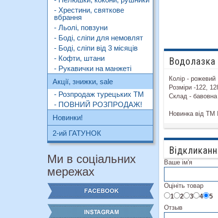
- Хрестини, святкове
вбрання
- Льолі, повзуни
- Боді, сліпи для немовлят
- Боді, сліпи від 3 місяців
- Кофти, штани
Водолазка 
- Рукавички на манжеті
Колір - рожевий
Акції, знижки, sale
Розміри -122, 12
- Розпродаж турецьких ТМ
Склад - бавовн
- ПОВНИЙ РОЗПРОДАЖ!
Новинка від ТМ
Новинки!
2-ий ГАТУНОК
Відкликанн
Ми в соціальних
Ваше ім'я
мережах
Оцініть товар
1
2
3
4
5
Отзыв