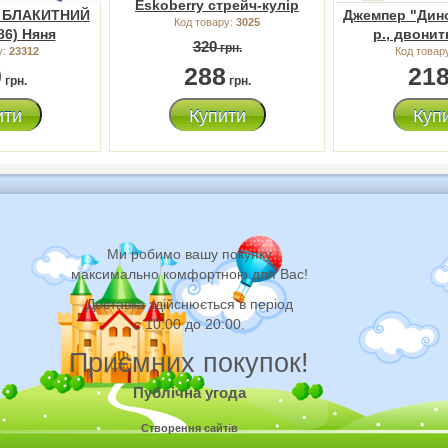
Eskoberry стрейч-кулір
. БЛАКИТНИЙ
Джемпер "Дино
Код товару:
3025
86) Няня
р., двони
320
грн.
у:
23312
Код товар
0
288
21
грн.
грн.
ити
Купити
Куп
Ми робимо вашу покупку
максимально комфортною для Вас!
Доставка здійснюється в період
с 10:00 до 20:00.
Приємних покупок!
Публічна угода
Створення сайтів