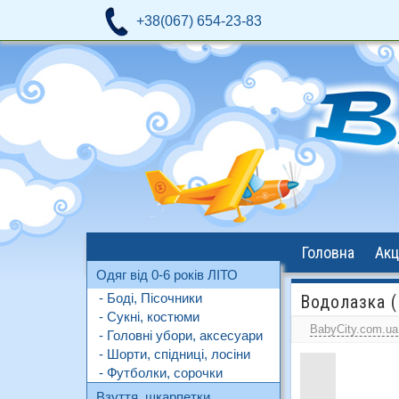
+38(067) 654-23-83
Головна
Акц
Одяг від 0-6 років ЛІТО
- Боді, Пісочники
Водолазка (
- Сукні, костюми
BabyCity.com.ua
- Головні убори, аксесуари
- Шорти, спідниці, лосіни
- Футболки, сорочки
Взуття, шкарпетки,