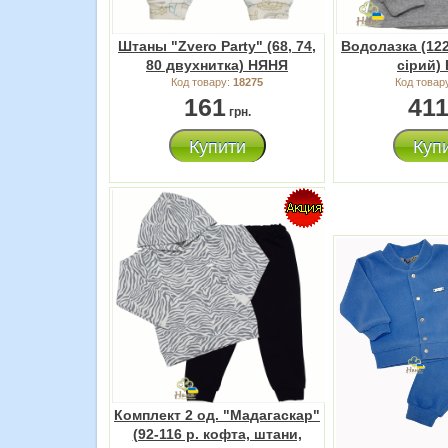
Штаны "Zvero Party" (68, 74,
Водолазка (122
80 двухнитка) НЯНЯ
сірий)
Код товару:
18275
Код товар
161
41
грн.
Купити
Куп
Комплект 2 од. "Мадагаскар"
(92-116 р. кофта, штани,