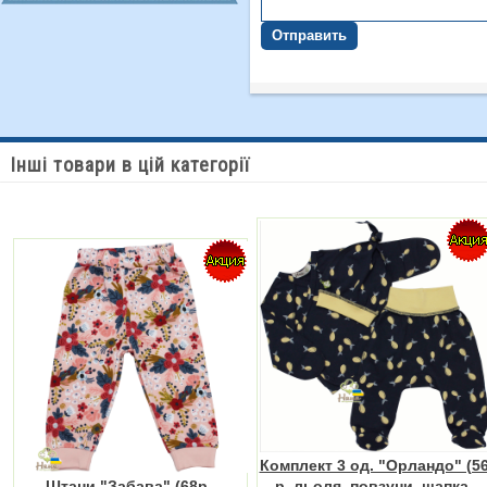
Отправить
Інші товари в цій категорії
Комплект 3 од. "Орландо" (5
Штани "Забава" (68р.,
р. льоля, повзуни, шапка,