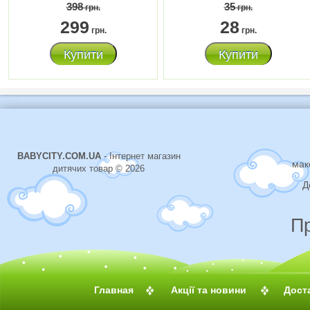
398
35
грн.
грн.
299
28
грн.
грн.
Купити
Купити
BABYCITY.COM.UA
- Інтернет магазин
мак
дитячих товар © 2026
Д
П
Главная
Акції та новини
Дост