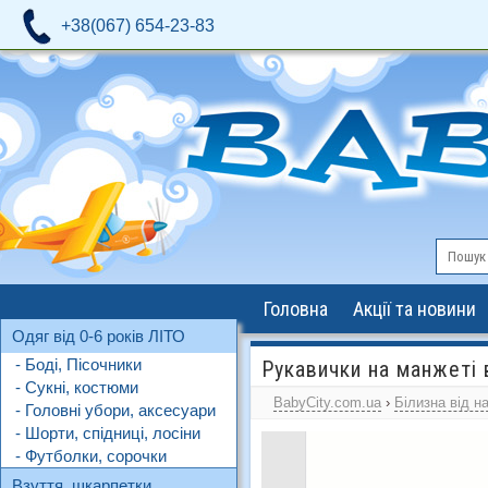
+38(067) 654-23-83
Головна
Акції та новини
Одяг від 0-6 років ЛІТО
- Боді, Пісочники
Рукавички на манжеті
- Сукні, костюми
BabyCity.com.ua
›
Білизна від н
- Головні убори, аксесуари
- Шорти, спідниці, лосіни
- Футболки, сорочки
Взуття, шкарпетки,