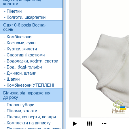
колготи
- Пінетки
- Колготи, шкарпетки
Одяг 0-6 років Весна-
осінь
- Комбінезони
- Костюми, сукні
- Куртки, жилети
- Спортивні костюми
- Водолазки, кофти, светри
- Боді, боді-гольфи
- Джинси, штани
- Шапки
- Комбінезони УТЕПЛЕНІ
Білизна від народження
до року
- Головні убори
- Піжами, халати
- Пледи, конверти, ковдри
- Комплекти на виписку
- Пелюшки, кокони, рушники