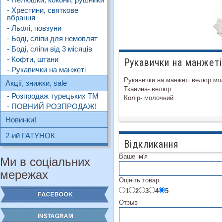
- Хрестини, святкове
вбрання
- Льолі, повзуни
- Боді, сліпи для немовлят
- Боді, сліпи від 3 місяців
- Кофти, штани
Рукавички на манжет
- Рукавички на манжеті
Рукавички на манжеті велюр м
Акції, знижки, sale
Тканина- велюр
- Розпродаж турецьких ТМ
Колір- молочний
- ПОВНИЙ РОЗПРОДАЖ!
Новинки!
2-ий ГАТУНОК
Відкликання
Ваше ім'я
Ми в соціальних
мережах
Оцініть товар
1
2
3
4
5
Отзыв