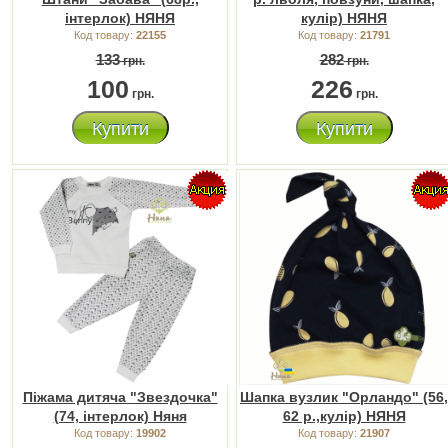
інтерлок) НЯНЯ
кулір) НЯНЯ
Код товару:
22155
Код товару:
21791
133
282
грн.
грн.
100
226
грн.
грн.
Купити
Купити
Піжама дитяча "Звездочка"
Шапка вузлик "Орландо" (56,
(74, інтерлок) Няня
62 р.,кулір) НЯНЯ
Код товару:
19902
Код товару:
21907