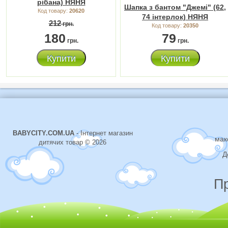
рібана) НЯНЯ
Шапка з бантом "Джемі" (62,
Код товару:
20620
74 інтерлок) НЯНЯ
212
грн.
Код товару:
20350
180
79
грн.
грн.
Купити
Купити
BABYCITY.COM.UA
- Інтернет магазин
мак
дитячих товар © 2026
Д
П