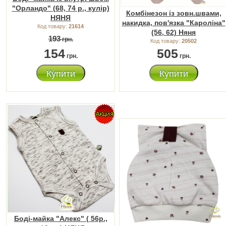
"Орландо" (68, 74 р., кулір)
Комбінезон із зовн.швами,
НЯНЯ
накидка, пов'язка "Кароліна"
Код товару:
21614
(56, 62) Няня
193
грн.
Код товару:
20502
154
505
грн.
грн.
Купити
Купити
Боді-майка "Алекс" ( 56р.,