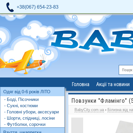
+38(067) 654-23-83
Головна
Акції та новини
Одяг від 0-6 років ЛІТО
- Боді, Пісочники
Повзунки "Фламінго" (
- Сукні, костюми
BabyCity.com.ua
›
Білизна від н
- Головні убори, аксесуари
- Шорти, спідниці, лосіни
- Футболки, сорочки
Взуття, шкарпетки,