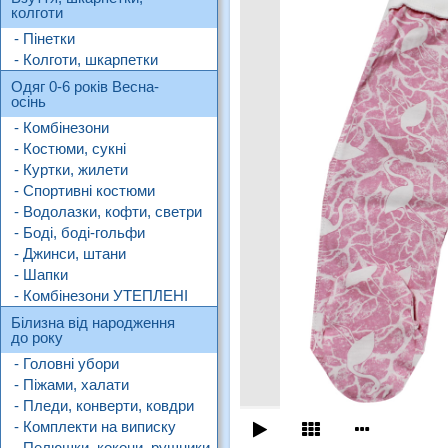
колготи
- Пінетки
- Колготи, шкарпетки
Одяг 0-6 років Весна-
осінь
- Комбінезони
- Костюми, сукні
- Куртки, жилети
- Спортивні костюми
- Водолазки, кофти, светри
- Боді, боді-гольфи
- Джинси, штани
- Шапки
- Комбінезони УТЕПЛЕНІ
Білизна від народження
до року
- Головні убори
- Піжами, халати
- Пледи, конверти, ковдри
- Комплекти на виписку
- Пелюшки, кокони, рушники