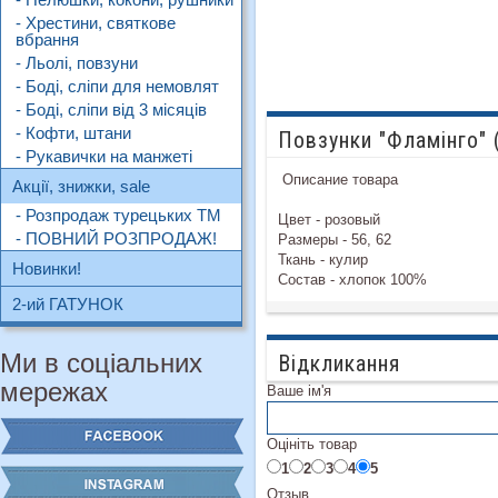
- Хрестини, святкове
вбрання
- Льолі, повзуни
- Боді, сліпи для немовлят
- Боді, сліпи від 3 місяців
- Кофти, штани
Повзунки "Фламінго" 
- Рукавички на манжеті
Описание товара
Акції, знижки, sale
- Розпродаж турецьких ТМ
Цвет - розовый
- ПОВНИЙ РОЗПРОДАЖ!
Размеры - 56, 62
Ткань - кулир
Новинки!
Состав - хлопок 100%
2-ий ГАТУНОК
Ми в соціальних
Відкликання
мережах
Ваше ім'я
Оцініть товар
1
2
3
4
5
Отзыв