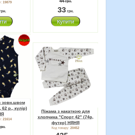
44
грн.
у:
19879
33
грн.
грн.
ити
Купити
із зовн.швом
62 р., кулір)
Піжама з накаткою для
НЯ
хлопчика "Спорт 42" (74р,
у:
21614
футер) НЯНЯ
рн.
Код товару:
20452