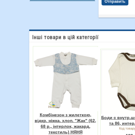
Отправить
Інші товари в цій категорії
Комбінезон з жилеткою,
Боди с внутр.ш
відкр. ніжка. хлоп. "Жак" (62,
та 86, инте
68 р., інтерлок, жакард,
Код товар
текстиль) НЯНЯ