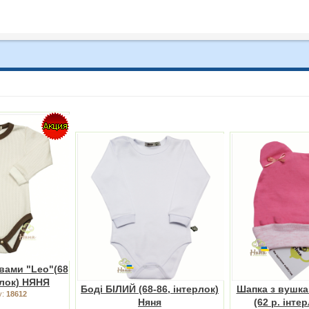
вами "Leo"(68
рлок) НЯНЯ
Боді БІЛИЙ (68-86, інтерлок)
Шапка з вушк
у:
18612
Няня
(62 р. інте