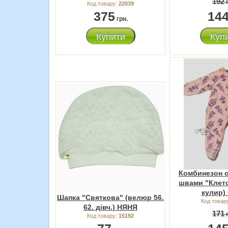
192
г
Код товару:
22039
375
14
грн.
Купити
Куп
Комбинезон 
швами "Клето
кулир)
Шапка "Святкова" (велюр 56.
Код товар
62. дівч.) НЯНЯ
171
г
Код товару:
15192