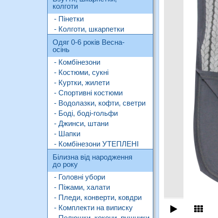
колготи
- Пінетки
- Колготи, шкарпетки
Одяг 0-6 років Весна-
осінь
- Комбінезони
- Костюми, сукні
- Куртки, жилети
- Спортивні костюми
- Водолазки, кофти, светри
- Боді, боді-гольфи
- Джинси, штани
- Шапки
- Комбінезони УТЕПЛЕНІ
Білизна від народження
до року
- Головні убори
- Піжами, халати
- Пледи, конверти, ковдри
- Комплекти на виписку
- Пелюшки, кокони, рушники