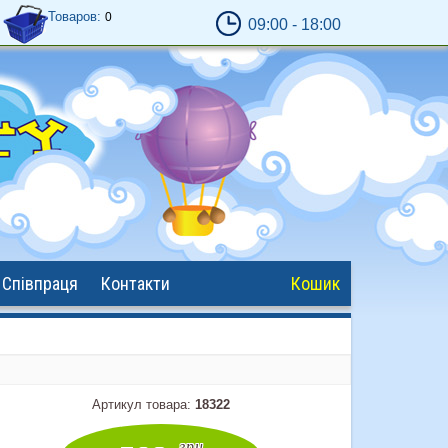
Товаров:
0
09:00 - 18:00
Обробка замовлень - з
9:00
до
18:00
Відправка замовлень - 17:00 крім сб. и
нед.
Кошик працює завжди ;)
Співпраця
Контакти
Кошик
Артикул товара:
18322
грн.