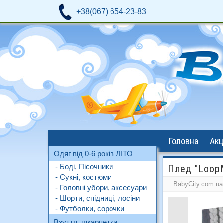
+38(067) 654-23-83
Головна
Акц
Одяг від 0-6 років ЛІТО
- Боді, Пісочники
Плед "Loop
- Сукні, костюми
BabyCity.com.ua
- Головні убори, аксесуари
- Шорти, спідниці, лосіни
- Футболки, сорочки
Взуття, шкарпетки,