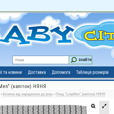
знайти
ії та новини
Доставка
Допомога
Таблиця розмірів
Men" (капітон) НЯНЯ
›
Білизна від народження до року
›
Плед "LoopMen" (капітон) НЯНЯ