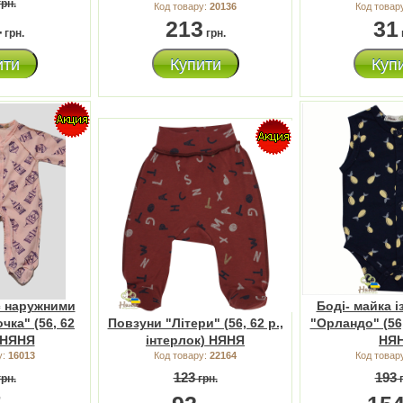
рн.
Код товару:
20136
Код товар
4
213
31
грн.
грн.
ити
Купити
Куп
с наружними
Боді- майка 
чка" (56, 62
Повзуни "Літери" (56, 62 р.,
"Орландо" (56, 
 НЯНЯ
інтерлок) НЯНЯ
НЯ
у:
16013
Код товару:
22164
Код товар
123
193
рн.
грн.
г