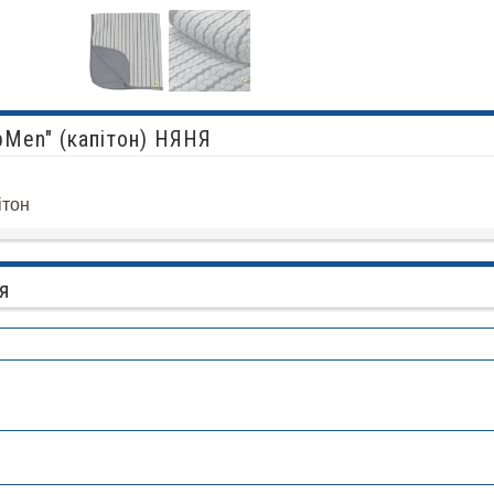
pMen" (капітон) НЯНЯ
ітон
я