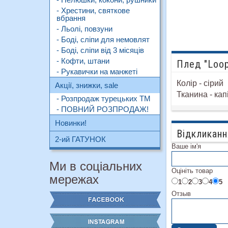
- Хрестини, святкове
вбрання
- Льолі, повзуни
- Боді, сліпи для немовлят
- Боді, сліпи від 3 місяців
- Кофти, штани
Плед "Loo
- Рукавички на манжеті
Колір - сірий
Акції, знижки, sale
Тканина - кап
- Розпродаж турецьких ТМ
- ПОВНИЙ РОЗПРОДАЖ!
Новинки!
Відкликанн
2-ий ГАТУНОК
Ваше ім'я
Ми в соціальних
Оцініть товар
мережах
1
2
3
4
5
Отзыв