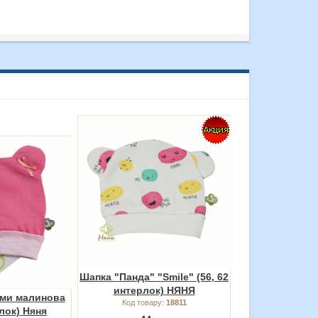
Шапка "Панда" "Smile" (56, 62
интерлок) НЯНЯ
ами малинова
Код товару:
18811
рлок) Няня