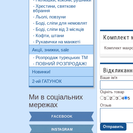
- Хрестини, святкове
вбрання
- Льолі, повзуни
- Боді, сліпи для немовлят
- Боді, сліпи від 3 місяців
- Кофти, штани
Комплект м
- Рукавички на манжеті
Комплект махров
Акції, знижки, sale
- Розпродаж турецьких ТМ
- ПОВНИЙ РОЗПРОДАЖ!
Відкликанн
Новинки!
Ваше ім'я
2-ий ГАТУНОК
Оцініть товар
Ми в соціальних
1
2
3
4
5
мережах
Отзыв
Отправить