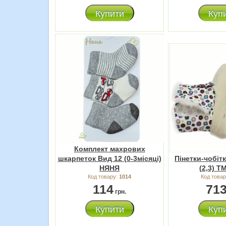
Купити
Куп
Комплект махрових
шкарпеток Вид 12 (0-3місяці)
Пінетки-чобіт
НЯНЯ
(2,3) Т
Код товару:
1014
Код това
114
71
грн.
Купити
Куп