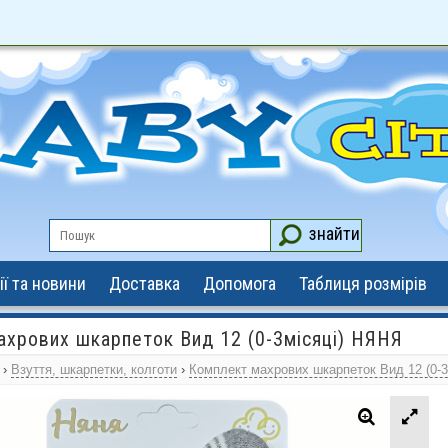
знайти
ії та новини
Доставка
Допомога
Таблиця розмірів
хрових шкарпеток Вид 12 (0-3місяці) НЯНЯ
›
Взуття, шкарпетки, колготи
›
Комплект махрових шкарпеток Вид 12 (0-