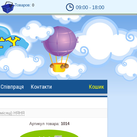
Товаров:
0
09:00 - 18:00
Обробка замовлень - з
9:00
до
18:00
Відправка замовлень - 17:00 крім сб. и
нед.
Кошик працює завжди ;)
Співпраця
Контакти
Кошик
3місяці) НЯНЯ
Артикул товара:
1014
грн.