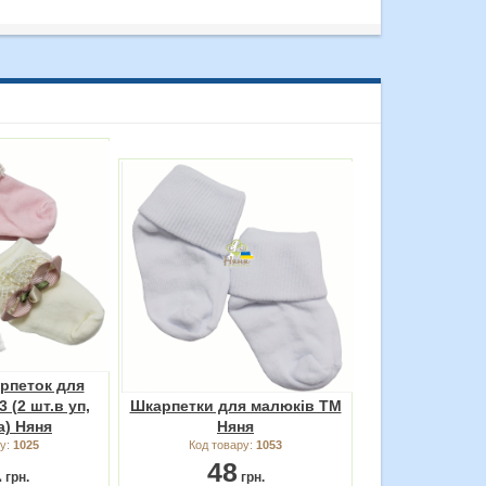
рпеток для
 (2 шт.в уп,
Шкарпетки для малюків ТМ
а) Няня
Няня
ру:
1025
Код товару:
1053
1
48
грн.
грн.