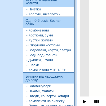
колготи
- Пінетки
- Колготи, шкарпетки
Одяг 0-6 років Весна-
осінь
- Комбінезони
- Костюми, сукні
- Куртки, жилети
- Спортивні костюми
- Водолазки, кофти, светри
- Боді, боді-гольфи
- Джинси, штани
- Шапки
- Комбінезони УТЕПЛЕНІ
Білизна від народження
до року
- Головні убори
- Піжами, халати
- Пледи, конверти, ковдри
- Комплекти на виписку
- Пелюшки, кокони, рушники