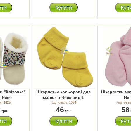
ити
Купити
Куп
ки "Квіточка"
Шкарпетки кольорові для
Шкарпетки ма
М Няня
малюків Няня вид 1
Ня
ру:
1425
Код товару:
1054
Код това
3
46
58
грн.
грн.
ити
Купити
Куп