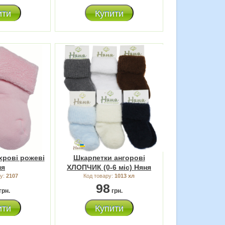
ити
Купити
хрові рожеві
Шкарпетки ангорові
ня
ХЛОПЧИК (0-6 міс) Няня
ру:
2107
Код товару:
1013 хл
98
грн.
грн.
ити
Купити