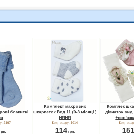
Комплект махрових
Комплек шка
рові блакитні
шкарпеток Вид 11 (0-3 місяці )
дівчаток вид 3
ня
НЯНЯ
+пов'язк
ру:
2107
Код товару:
1014
Код това
114
15
грн.
грн.