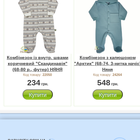
Комбінезон із внутр. швами
Комбінезон з капюшоном
коричневий "Скандинавія"
"Арктик" (68-74, 3-нитка начіс
(68-80 р., футер) НЯНЯ
Няня
Код товару:
22050
Код товару:
24264
234
548
грн.
грн.
Купити
Купити