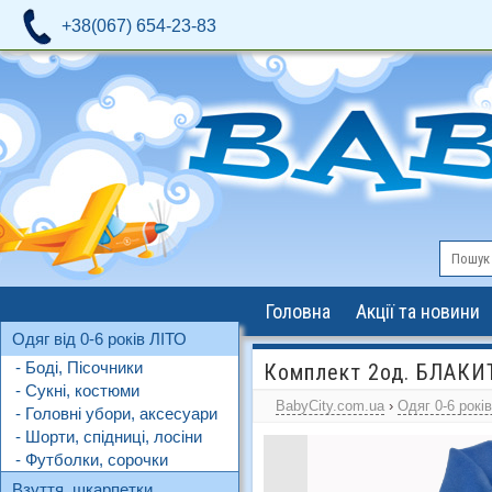
+38(067) 654-23-83
Головна
Акції та новини
Одяг від 0-6 років ЛІТО
- Боді, Пісочники
Комплект 2од. БЛАКИТ
- Сукні, костюми
BabyCity.com.ua
›
Одяг 0-6 рокі
- Головні убори, аксесуари
- Шорти, спідниці, лосіни
- Футболки, сорочки
Взуття, шкарпетки,