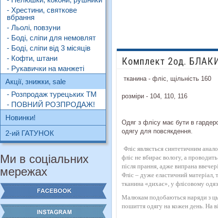
- Хрестини, святкове
вбрання
- Льолі, повзуни
- Боді, сліпи для немовлят
- Боді, сліпи від 3 місяців
- Кофти, штани
Комплект 2од. БЛАКИ
- Рукавички на манжеті
тканина - фліс, щільність 160
Акції, знижки, sale
- Розпродаж турецьких ТМ
розміри - 104, 110, 116
- ПОВНИЙ РОЗПРОДАЖ!
Новинки!
Одяг з флісу має бути в гардеро
одягу для повсякдення.
2-ий ГАТУНОК
Фліс являється синтетичним аналог
Ми в соціальних
фліс не вбирає вологу, а проводить
після прання, адже випрана ввечер
мережах
Фліс – дуже еластичний матеріал, 
тканина «дихає», у флісовому одяз
Малюкам подобаються наряди з цьо
пошиття одягу на кожен день. На ві