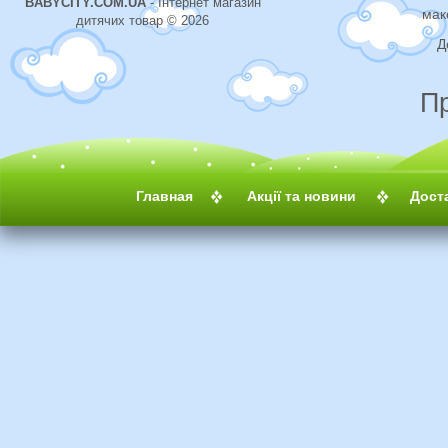
BABYCITY.COM.UA
- Інтернет магазин
мак
дитячих товар © 2026
Д
П
Главная
Акції та новини
Дост