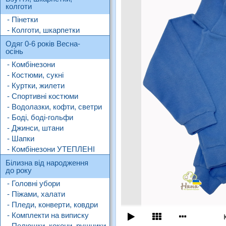
колготи
- Пінетки
- Колготи, шкарпетки
Одяг 0-6 років Весна-
осінь
- Комбінезони
- Костюми, сукні
- Куртки, жилети
- Спортивні костюми
- Водолазки, кофти, светри
- Боді, боді-гольфи
- Джинси, штани
- Шапки
- Комбінезони УТЕПЛЕНІ
Білизна від народження
до року
- Головні убори
- Піжами, халати
- Пледи, конверти, ковдри
- Комплекти на виписку
- Пелюшки, кокони, рушники