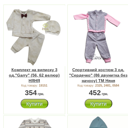
Комплект на виписку 3
Спортивний костюм 3 од.
од."Garry" (56, 62 велюр)
"Сердечко" (86 двунитка без
НЯНЯ
начосу) ТМ Няня
Код товару:
19151
Код товару:
2325, 2481, 0584
354
452
грн.
грн.
Купити
Купити