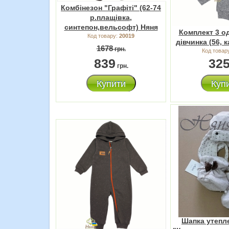
Комбінезон "Графіті" (62-74
р.плащівка,
синтепон,вельсофт) Няня
Комплект 3 о
Код товару:
20019
дівчинка (56, 
1678
грн.
Код товар
839
32
грн.
Купити
Куп
Шапка утепле