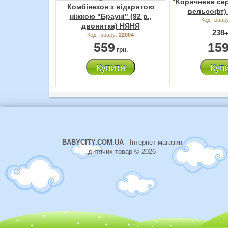
"Коричневе сер
Комбінезон з відкритою
вельсофт)
ніжкою "Брауні" (92 р.,
Код товар
двонитка) НЯНЯ
238
г
Код товару:
22004
559
15
грн.
Купити
Куп
BABYCITY.COM.UA
- Інтернет магазин
дитячих товар © 2026