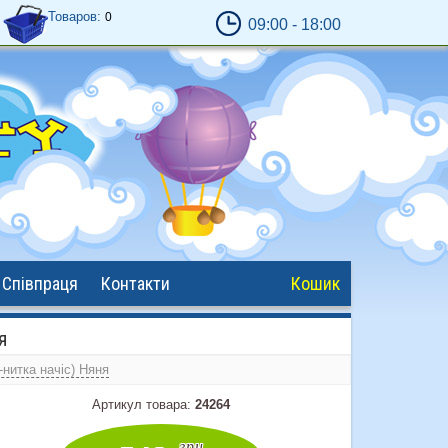
Товаров:
0
09:00 - 18:00
Обробка замовлень - з
9:00
до
18:00
Відправка замовлень - 17:00 крім сб. и
нед.
Кошик працює завжди ;)
Співпраця
Контакти
Кошик
я
-нитка начіс) Няня
Артикул товара:
24264
грн.