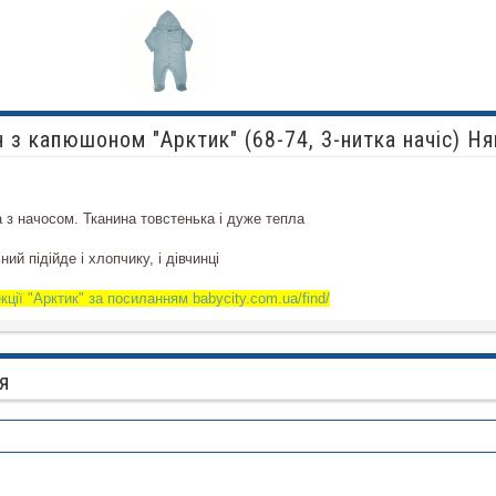
 з капюшоном "Арктик" (68-74, 3-нитка начіс) Ня
а з начосом. Тканина товстенька і дуже тепла
ний підійде і хлопчику, і дівчинці
екції "Арктик" за посиланням
babycity.com.ua/find/
я