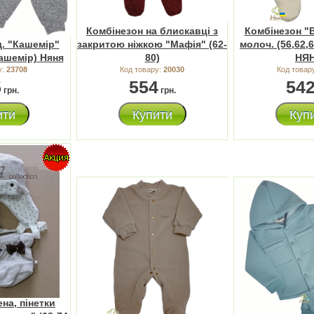
Комбінезон на блискавці з
Комбінезон "
д. "Кашемір"
закритою ніжкою "Мафія" (62-
молоч. (56,62,
кашемір) Няня
80)
НЯ
у:
23708
Код товару:
20030
Код товар
5
554
54
грн.
грн.
ити
Купити
Куп
на, пінетки