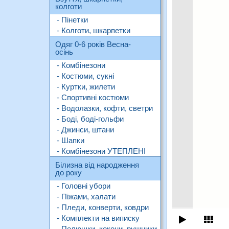
колготи
- Пінетки
- Колготи, шкарпетки
Одяг 0-6 років Весна-
осінь
- Комбінезони
- Костюми, сукні
- Куртки, жилети
- Спортивні костюми
- Водолазки, кофти, светри
- Боді, боді-гольфи
- Джинси, штани
- Шапки
- Комбінезони УТЕПЛЕНІ
Білизна від народження
до року
- Головні убори
- Піжами, халати
- Пледи, конверти, ковдри
- Комплекти на виписку
- Пелюшки, кокони, рушники