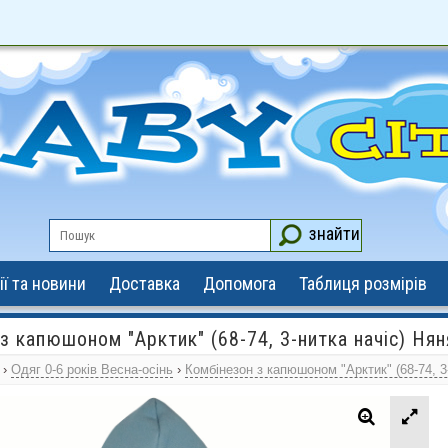
знайти
ії та новини
Доставка
Допомога
Таблиця розмірів
з капюшоном "Арктик" (68-74, 3-нитка начіс) Нян
›
Одяг 0-6 років Весна-осінь
›
Комбінезон з капюшоном "Арктик" (68-74, 3