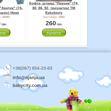
Кофта, штанці "Персик" (74,
"Арктик" (74-
80, 86, 92, трехнитка) ТМ
начіс) Няня
Eskoberry
у:
24263
Код товару:
1503
9
260
грн.
грн.
ити
Купити
+38(067) 654-23-83
info@njanja.ua
babycity.com.ua