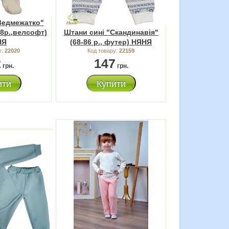
Ведмежатко"
68р.,велсофт)
Штани сині "Скандинавія"
НЯ
(68-86 р., футер) НЯНЯ
у:
22020
Код товару:
22159
2
147
грн.
грн.
ити
Купити