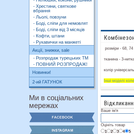
- Хрестини, святкове
вбрання
- Льолі, повзуни
- Боді, сліпи для немовлят
- Боді, сліпи від 3 місяців
- Кофти, штани
Комбінезон
- Рукавички на манжеті
розміри - 68, 74
Акції, знижки, sale
- Розпродаж турецьких ТМ
тканина - 3-нитк
- ПОВНИЙ РОЗПРОДАЖ!
колір універсаль
Новинки!
Інші моделі кол
2-ий ГАТУНОК
Ми в соціальних
Відкликанн
мережах
Ваше ім'я
Оцініть товар
1
2
3
4
5