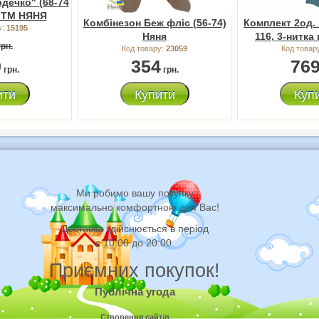
дечко" (68-74
 ТМ НЯНЯ
Комбінезон Беж фліс (56-74)
Комплект 2од. 
у:
15195
Няня
116, 3-нитка 
рн.
Код товару:
23059
Код товар
9
354
76
грн.
грн.
ити
Купити
Куп
Ми робимо вашу покупку
максимально комфортною для Вас!
Доставка здійснюється в період
с 10:00 до 20:00.
Приємних покупок!
Публічна угода
Створення сайтів