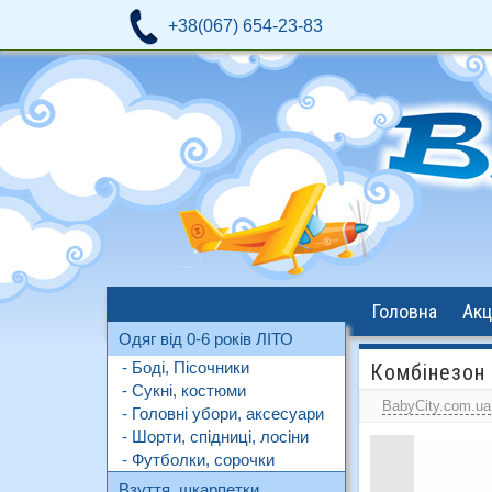
+38(067) 654-23-83
Головна
Акц
Одяг від 0-6 років ЛІТО
- Боді, Пісочники
Комбінезон 
- Сукні, костюми
BabyCity.com.ua
- Головні убори, аксесуари
- Шорти, спідниці, лосіни
- Футболки, сорочки
Взуття, шкарпетки,