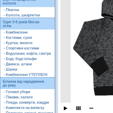
колготи
- Пінетки
- Колготи, шкарпетки
Одяг 0-6 років Весна-
осінь
- Комбінезони
- Костюми, сукні
- Куртки, жилети
- Спортивні костюми
- Водолазки, кофти, светри
- Боді, боді-гольфи
- Джинси, штани
- Шапки
- Комбінезони УТЕПЛЕНІ
Білизна від народження
до року
- Головні убори
- Піжами, халати
- Пледи, конверти, ковдри
- Комплекти на виписку
- Пелюшки, кокони, рушники