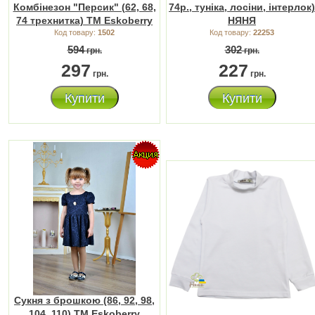
Комбінезон "Персик" (62, 68,
74р., туніка, лосіни, інтерлок)
74 трехнитка) ТМ Eskoberry
НЯНЯ
Код товару:
1502
Код товару:
22253
594
302
грн.
грн.
297
227
грн.
грн.
Купити
Купити
Сукня з брошкою (86, 92, 98,
104, 110) ТМ Eskoberry