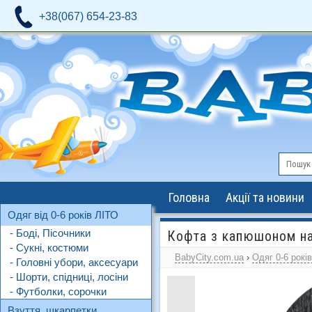
+38(067) 654-23-83
Головна
Акції та новини
Одяг від 0-6 років ЛІТО
- Боді, Пісочники
Кофта з капюшоном на 
- Сукні, костюми
BabyCity.com.ua
›
Одяг 0-6 рокі
- Головні убори, аксесуари
- Шорти, спідниці, лосіни
- Футболки, сорочки
Взуття, шкарпетки,