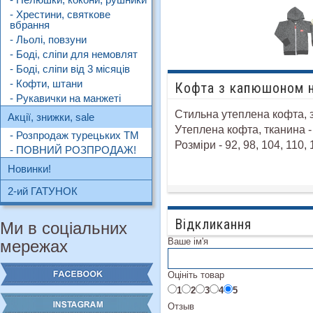
- Хрестини, святкове
вбрання
- Льолі, повзуни
- Боді, сліпи для немовлят
- Боді, сліпи від 3 місяців
- Кофти, штани
Кофта з капюшоном на
- Рукавички на манжеті
Стильна утеплена кофта, з
Акції, знижки, sale
Утеплена кофта, тканина 
- Розпродаж турецьких ТМ
Розміри - 92, 98, 104, 110, 
- ПОВНИЙ РОЗПРОДАЖ!
Новинки!
2-ий ГАТУНОК
Відкликання
Ми в соціальних
Ваше ім'я
мережах
Оцініть товар
1
2
3
4
5
Отзыв