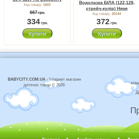
Водолазка БІЛА (122,128,
Код товару:
1603
стрейч-кулір) Няня
667
грн.
Код товару:
20144
334
372
грн.
грн.
Купити
Купити
BABYCITY.COM.UA
- Інтернет магазин
мак
дитячих товар © 2026
Д
П