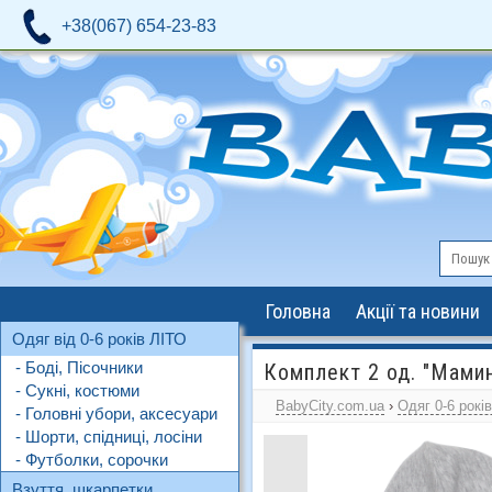
+38(067) 654-23-83
Головна
Акції та новини
Одяг від 0-6 років ЛІТО
- Боді, Пісочники
Комплект 2 од. "Мамин
- Сукні, костюми
BabyCity.com.ua
›
Одяг 0-6 рокі
- Головні убори, аксесуари
- Шорти, спідниці, лосіни
- Футболки, сорочки
Взуття, шкарпетки,