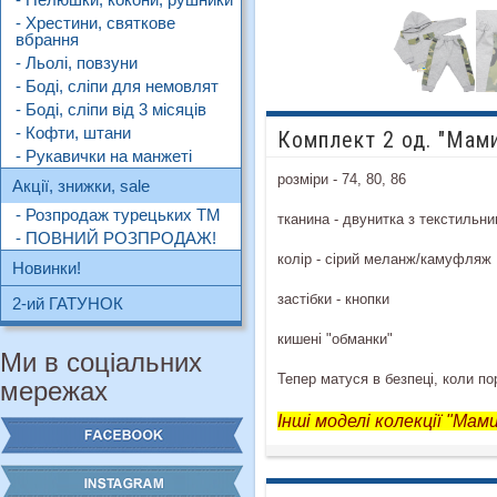
- Хрестини, святкове
вбрання
- Льолі, повзуни
- Боді, сліпи для немовлят
- Боді, сліпи від 3 місяців
- Кофти, штани
Комплект 2 од. "Мами
- Рукавички на манжеті
розміри - 74, 80, 86
Акції, знижки, sale
- Розпродаж турецьких ТМ
тканина - двунитка з текстиль
- ПОВНИЙ РОЗПРОДАЖ!
колір - сірий меланж/камуфляж
Новинки!
застібки - кнопки
2-ий ГАТУНОК
кишені "обманки"
Ми в соціальних
Тепер матуся в безпеці, коли по
мережах
Інші моделі колекції "Ма