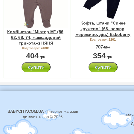
Кофта, штани "Синее
кружево" (68, велюр,
Комбінезон "Містер М" (56,
мереживо, дів.) Eskoberry
62, 68, 74, жаккардовий
Код товару:
2201
трикотаж) НЯНЯ
707
грн.
Код товару:
24001
404
354
грн.
грн.
Купити
Купити
BABYCITY.COM.UA
- Інтернет магазин
мак
дитячих товар © 2026
Д