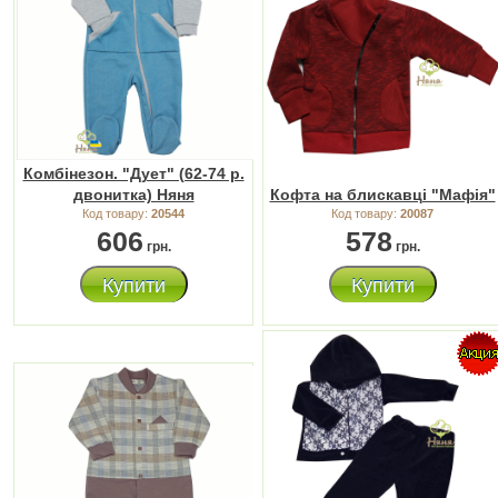
Комбінезон. "Дует" (62-74 р.
двонитка) Няня
Кофта на блискавці "Мафія"
Код товару:
20544
Код товару:
20087
606
578
грн.
грн.
Купити
Купити