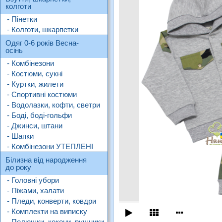
колготи
- Пінетки
- Колготи, шкарпетки
Одяг 0-6 років Весна-
осінь
- Комбінезони
- Костюми, сукні
- Куртки, жилети
- Спортивні костюми
- Водолазки, кофти, светри
- Боді, боді-гольфи
- Джинси, штани
- Шапки
- Комбінезони УТЕПЛЕНІ
Білизна від народження
до року
- Головні убори
- Піжами, халати
- Пледи, конверти, ковдри
- Комплекти на виписку
- Пелюшки, кокони, рушники